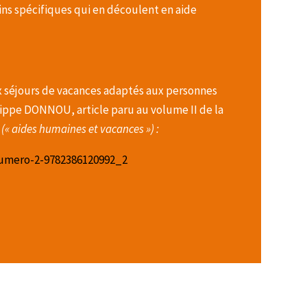
ins spécifiques qui en découlent en aide
ux séjours de vacances adaptés aux personnes
ilippe DONNOU, article paru au volume II de la
s
(« aides humaines et vacances ») :
numero-2-9782386120992_2