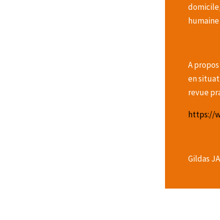
domicile,
humaine e
A propos 
en situat
revue pr
https://
Gildas J