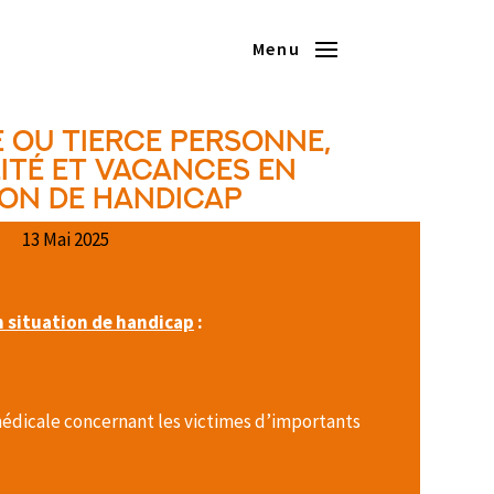
menu
 ou tierce personne,
ité et vacances en
ion de handicap
13 Mai 2025
n situation de handicap
:
 médicale concernant les victimes d’importants