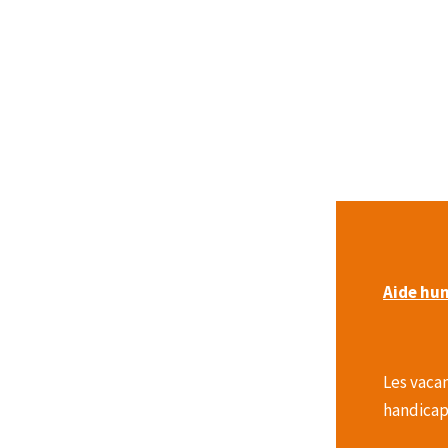
Aide hum
Les vacan
handicap