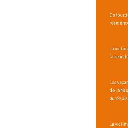
De lourde
résidenc
La victim
faire ind
Les vacan
de 1948 q
durée du 
La victim